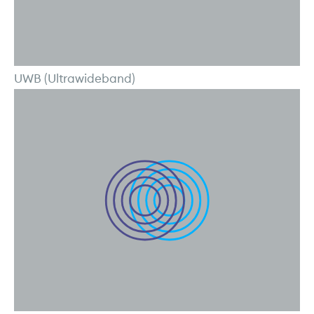
UWB (Ultrawideband)