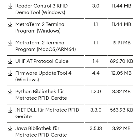
Reader Control 3 RFID
3.0
11.44 MB
Demo Tool (Windows)
MetraTerm 2 Terminal
1.1
11.44 MB
Program (Windows)
MetraTerm 2 Terminal
1.1
19.91 MB
Program (MacOS/ARM64)
UHF AT Protocol Guide
1.4
896.70 KB
Firmware Update Tool 4
4.4
12.05 MB
(Windows)
Python Bibliothek für
1.2.0
3.32 MB
Metratec RFID Geräte
.NET DLL für Metratec RFID
3.3.0
563.93 KB
Geräte
Java Bibliothek für
3.5.13
3.92 MB
Metratec RFID Geräte