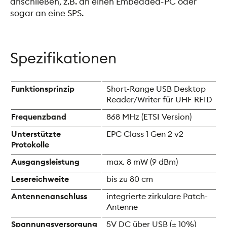
anschließen, z.B. an einen Embedded-PC oder
sogar an eine SPS.
Spezifikationen
Funktionsprinzip
Short-Range USB Desktop
Reader/Writer für UHF RFID
Frequenzband
868 MHz (ETSI Version)
Unterstützte
EPC Class 1 Gen 2 v2
Protokolle
Ausgangsleistung
max. 8 mW (9 dBm)
Lesereichweite
bis zu 80 cm
Antennenanschluss
integrierte zirkulare Patch-
Antenne
Spannungsversorgung
5V DC über USB (± 10%)